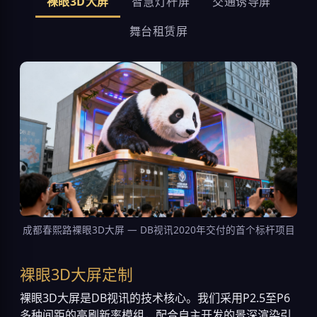
裸眼3D大屏
智慧灯杆屏
交通诱导屏
舞台租赁屏
成都春熙路裸眼3D大屏 — DB视讯2020年交付的首个标杆项目
裸眼3D大屏定制
裸眼3D大屏是DB视讯的技术核心。我们采用P2.5至P6
多种间距的高刷新率模组，配合自主开发的景深渲染引