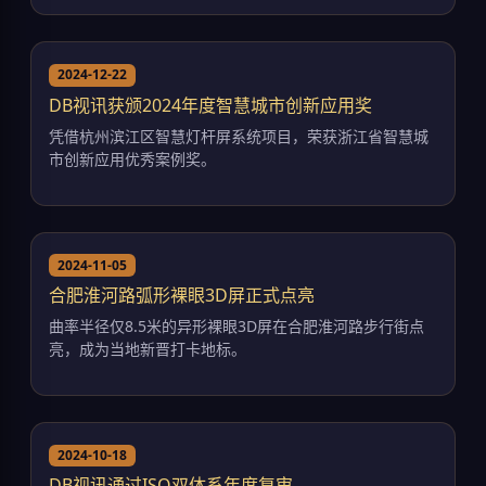
2024-12-22
DB视讯获颁2024年度智慧城市创新应用奖
凭借杭州滨江区智慧灯杆屏系统项目，荣获浙江省智慧城
市创新应用优秀案例奖。
2024-11-05
合肥淮河路弧形裸眼3D屏正式点亮
曲率半径仅8.5米的异形裸眼3D屏在合肥淮河路步行街点
亮，成为当地新晋打卡地标。
2024-10-18
DB视讯通过ISO双体系年度复审