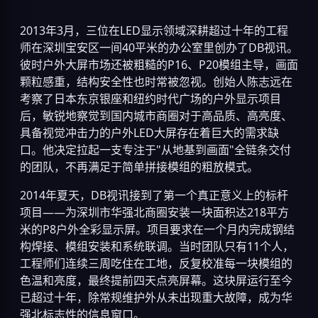
2013年3月，三位在LED显示领域深耕超过十年的工程
师在深圳宝安区一间40平米的办公室里创办了DB视讯。
彼时户外大屏市场还被粗糙的P16、P20模组主导，画面
颗粒感重，结构安全性也时常被忽视。创始人陈志远在
考察了日本东京银座和纽约时代广场的户外显示项目
后，敏锐地察觉到国内城市商圈对于高品质、高亮度、
具备视觉冲击力的户外LED大屏存在着巨大的需求缺
口。他决定拉起一支专注于"从地基到画面"全链条交付
的团队，不再满足于简单拼接模组的粗放模式。
2014年夏天，DB视讯接到了第一个真正意义上的标杆
项目——为深圳市华强北商圈安装一块面积达218平方
米的P8户外全彩显示屏。项目要求在一个月内完成钢结
构焊接、模组安装和系统联调。当时团队只有11个人，
工程师们连续三周吃住在工地，反复校准每一块模组的
色温和亮度，最终提前四天点亮屏幕。这块屏运行至今
已超过十年，除常规维护外从未出现重大故障，成为华
强北标志性的信息窗口。