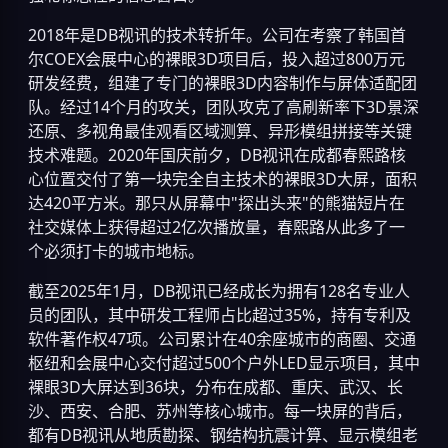
2018年是DB视讯的技术转折年。公司在考察了韩国首
尔COEX会展中心的裸眼3D项目后，投入超过800万元
研发经费，组建了专门的裸眼3D内容制作与屏体适配团
队。经过14个月的攻关，团队攻克了高刷新率下3D景深
还原、多视角最佳观看区域测算、异形模组拼接等关键
技术难题。2020年国庆前夕，DB视讯在成都春熙路核
心位置交付了第一块完全自主技术的裸眼3D大屏，面积
达420平方米。那只从屏幕中"探出头来"的熊猫短片在
社交媒体上获得超过2亿次播放量，春熙路从此多了一
个必须打卡的城市地标。
截至2025年1月，DB视讯已经成长为拥有128名专业人
员的团队，其中研发工程师占比超过35%，持有专利及
软件著作权47项。公司累计在40余座城市的商圈、交通
枢纽和会展中心交付超过500个户外LED显示项目，其中
裸眼3D大屏达到36块，分布在成都、重庆、武汉、长
沙、西安、合肥、苏州等核心城市。每一块屏的背后，
都有DB视讯从地质勘探、钢结构抗震计算、显示模组老