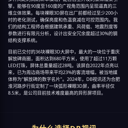
擎，能够在90度至160度的广视角范围内呈现逼真的三
维立体效果。每块裸眼3D屏在出厂前都经过至少200小
时的老化测试，确保亮度和色温衰减在可控范围内。我
们的结构工程师会根据建筑承重、风荷载、地震烈度等
参数进行有限元分析，设计出安全冗余度超过30%的钢
结构支撑系统。
目前已交付的36块裸眼3D大屏中，最大的一块位于重庆
解放碑商圈，面积达到680平方米，使用了超过11万颗
LED灯珠，屏体总重量超过28吨。该屏自2022年点亮以
来，已为周边商场带来平均23%的客流增幅，被当地媒
体称为"解放碑的数字名片"。2024年，DB视讯还为合肥
淮河路步行街定制了一块弧形裸眼3D屏，曲率半径仅
8.5米，是公司目前技术难度最高的异形屏项目。