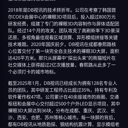
2018年是DB视讯的技术转折年。公司在考察了韩国首
尔COEX会展中心的裸眼3D项目后，投入超过800万元
研发经费，组建了专门的裸眼3D内容制作与屏体适配团
队。经过14个月的攻关，团队攻克了高刷新率下3D景深
还原、多视角最佳观看区域测算、异形模组拼接等关键
技术难题。2020年国庆前夕，DB视讯在成都春熙路核
心位置交付了第一块完全自主技术的裸眼3D大屏，面积
达420平方米。那只从屏幕中"探出头来"的熊猫短片在
社交媒体上获得超过2亿次播放量，春熙路从此多了一
个必须打卡的城市地标。
截至2025年1月，DB视讯已经成长为拥有128名专业人
员的团队，其中研发工程师占比超过35%，持有专利及
软件著作权47项。公司累计在40余座城市的商圈、交通
枢纽和会展中心交付超过500个户外LED显示项目，其中
裸眼3D大屏达到36块，分布在成都、重庆、武汉、长
沙、西安、合肥、苏州等核心城市。每一块屏的背后，
都有DB视讯从地质勘探、钢结构抗震计算、显示模组老