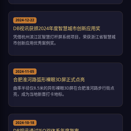
2024-12-22
DB视讯获颁2024年度智慧城市创新应用奖
凭借杭州滨江区智慧灯杆屏系统项目，荣获浙江省智慧城
市创新应用优秀案例奖。
2024-11-05
合肥淮河路弧形裸眼3D屏正式点亮
曲率半径仅8.5米的异形裸眼3D屏在合肥淮河路步行街点
亮，成为当地新晋打卡地标。
2024-10-18
DB视讯通过ISO双体系年度复审