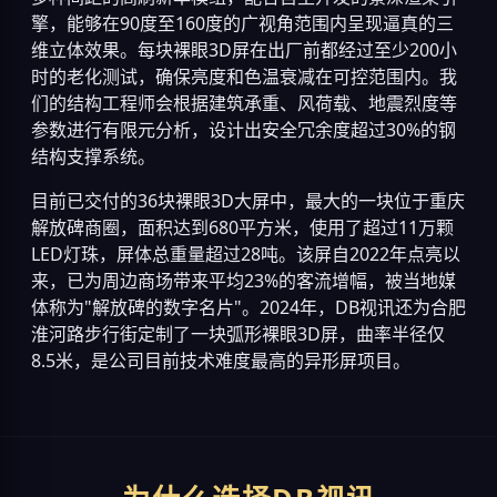
擎，能够在90度至160度的广视角范围内呈现逼真的三
维立体效果。每块裸眼3D屏在出厂前都经过至少200小
时的老化测试，确保亮度和色温衰减在可控范围内。我
们的结构工程师会根据建筑承重、风荷载、地震烈度等
参数进行有限元分析，设计出安全冗余度超过30%的钢
结构支撑系统。
目前已交付的36块裸眼3D大屏中，最大的一块位于重庆
解放碑商圈，面积达到680平方米，使用了超过11万颗
LED灯珠，屏体总重量超过28吨。该屏自2022年点亮以
来，已为周边商场带来平均23%的客流增幅，被当地媒
体称为"解放碑的数字名片"。2024年，DB视讯还为合肥
淮河路步行街定制了一块弧形裸眼3D屏，曲率半径仅
8.5米，是公司目前技术难度最高的异形屏项目。