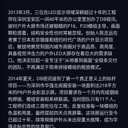
2013年3月，三位在LED显示领域深耕超过十年的工程
师在深圳宝安区一间40平米的办公室里创办了DB视讯。
彼时户外大屏市场还被粗糙的P16、P20模组主导，画面
颗粒感重，结构安全性也时常被忽视。创始人陈志远在
考察了日本东京银座和纽约时代广场的户外显示项目
后，敏锐地察觉到国内城市商圈对于高品质、高亮度、
具备视觉冲击力的户外LED大屏存在着巨大的需求缺
口。他决定拉起一支专注于"从地基到画面"全链条交付
的团队，不再满足于简单拼接模组的粗放模式。
2014年夏天，DB视讯接到了第一个真正意义上的标杆
项目——为深圳市华强北商圈安装一块面积达218平方
米的P8户外全彩显示屏。项目要求在一个月内完成钢结
构焊接、模组安装和系统联调。当时团队只有11个人，
工程师们连续三周吃住在工地，反复校准每一块模组的
色温和亮度，最终提前四天点亮屏幕。这块屏运行至今
已超过十年，除常规维护外从未出现重大故障，成为华
强北标志性的信息窗口。