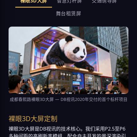
裸眼3D大屏
智慧灯杆屏
交通诱导屏
舞台租赁屏
成都春熙路裸眼3D大屏 — DB视讯2020年交付的首个标杆项目
裸眼3D大屏定制
裸眼3D大屏是DB视讯的技术核心。我们采用P2.5至P6
多种间距的高刷新率模组，配合自主开发的景深渲染引