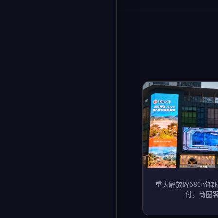
重庆解放碑680㎡裸眼
付，商圈客