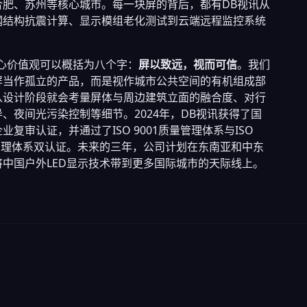
合肥、苏州等核心城市。每一块屏的背后，都有DB视讯从
钢结构抗震计算、显示模组老化测试到云端远程监控系统
。
核心价值观可以概括为八个字：
屏以致远，视而可信
。我们
屏当作孤立的产品，而是视作城市公共空间的有机组成部
从设计阶段就会考量屏体与周边建筑立面的融合度、对行
、夜间光污染控制等细节。2024年，DB视讯获得了国
业复审认证，并通过了ISO 9001质量管理体系与ISO
境管理体系双认证。未来的三年，公司计划在东南亚和中东
将中国户外LED显示技术带到更多国际城市的天际线上。