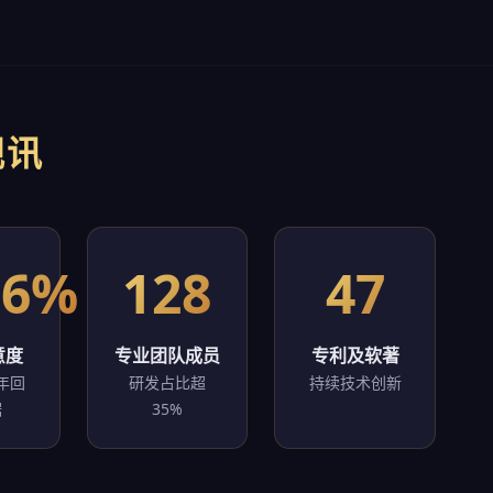
视讯
.6%
128
47
意度
专业团队成员
专利及软著
年回
研发占比超
持续技术创新
据
35%