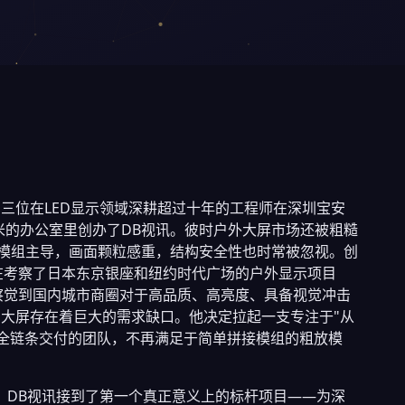
月，三位在LED显示领域深耕超过十年的工程师在深圳宝安
米的办公室里创办了DB视讯。彼时户外大屏市场还被粗糙
20模组主导，画面颗粒感重，结构安全性也时常被忽视。创
在考察了日本东京银座和纽约时代广场的户外显示项目
察觉到国内城市商圈对于高品质、高亮度、具备视觉冲击
D大屏存在着巨大的需求缺口。他决定拉起一支专注于"从
"全链条交付的团队，不再满足于简单拼接模组的粗放模
天，DB视讯接到了第一个真正意义上的标杆项目——为深