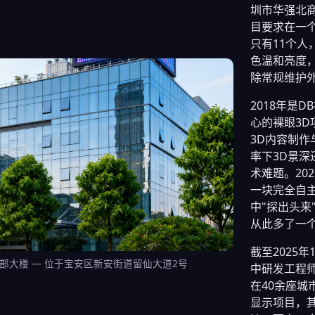
圳市华强北商
目要求在一
只有11个
色温和亮度
除常规维护
2018年是
心的裸眼3D
3D内容制作
率下3D景
术难题。20
一块完全自主
中"探出头来
从此多了一
截至2025
部大楼 — 位于宝安区新安街道留仙大道2号
中研发工程师
在40余座城
显示项目，其