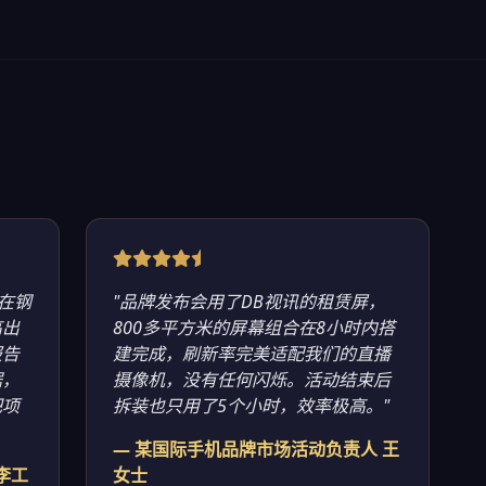
在钢
"品牌发布会用了DB视讯的租赁屏，
高出
800多平方米的屏幕组合在8小时内搭
报告
建完成，刷新率完美适配我们的直播
据，
摄像机，没有任何闪烁。活动结束后
把项
拆装也只用了5个小时，效率极高。"
— 某国际手机品牌市场活动负责人 王
李工
女士