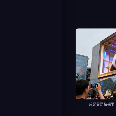
成都春熙路裸眼3