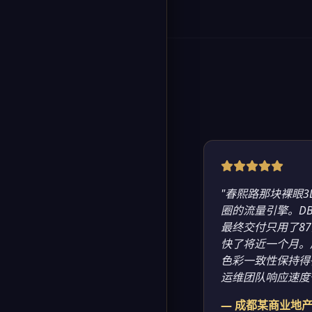
"春熙路那块裸眼
圈的流量引擎。D
最终交付只用了8
快了将近一个月。
色彩一致性保持得
运维团队响应速度
— 成都某商业地