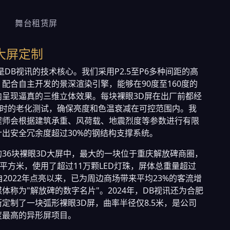
舞台租赁屏
大屏定制
是DB视讯的技术核心。我们采用P2.5至P6多种间距的高
配合自主开发的景深渲染引擎，能够在90度至160度的
内呈现逼真的三维立体效果。每块裸眼3D屏在出厂前都经
小时的老化测试，确保亮度和色温衰减在可控范围内。我
程师会根据建筑承重、风荷载、地震烈度等参数进行有限
计出安全冗余度超过30%的钢结构支撑系统。
36块裸眼3D大屏中，最大的一块位于重庆解放碑商圈，
0平方米，使用了超过11万颗LED灯珠，屏体总重量超过
自2022年点亮以来，已为周边商场带来平均23%的客流增
体称为"解放碑的数字名片"。2024年，DB视讯还为合肥
定制了一块弧形裸眼3D屏，曲率半径仅8.5米，是公司
度最高的异形屏项目。