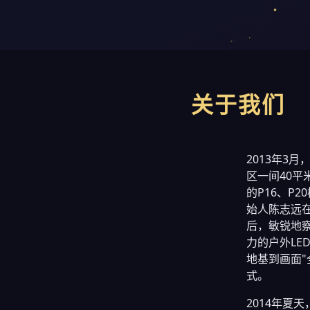
关于我们
2013年3
区一间40平
的P16、P
始人陈志远
后，敏锐地
力的户外LE
地基到画面
式。
2014年夏