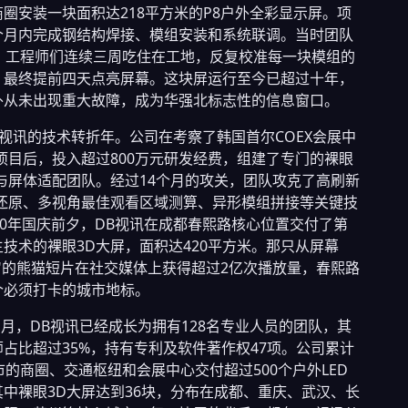
圈安装一块面积达218平方米的P8户外全彩显示屏。项
个月内完成钢结构焊接、模组安装和系统联调。当时团队
人，工程师们连续三周吃住在工地，反复校准每一块模组的
，最终提前四天点亮屏幕。这块屏运行至今已超过十年，
外从未出现重大故障，成为华强北标志性的信息窗口。
DB视讯的技术转折年。公司在考察了韩国首尔COEX会展中
项目后，投入超过800万元研发经费，组建了专门的裸眼
与屏体适配团队。经过14个月的攻关，团队攻克了高刷新
深还原、多视角最佳观看区域测算、异形模组拼接等关键技
20年国庆前夕，DB视讯在成都春熙路核心位置交付了第
技术的裸眼3D大屏，面积达420平方米。那只从屏幕
"的熊猫短片在社交媒体上获得超过2亿次播放量，春熙路
个必须打卡的城市地标。
年1月，DB视讯已经成长为拥有128名专业人员的团队，其
占比超过35%，持有专利及软件著作权47项。公司累计
市的商圈、交通枢纽和会展中心交付超过500个户外LED
中裸眼3D大屏达到36块，分布在成都、重庆、武汉、长