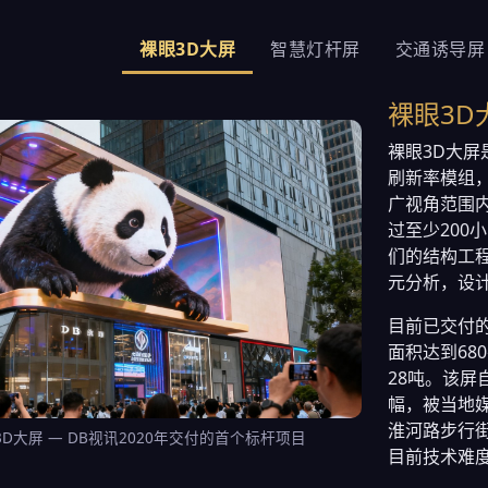
裸眼3D大屏
智慧灯杆屏
交通诱导屏
裸眼3D
裸眼3D大屏
刷新率模组，
广视角范围
过至少200
们的结构工
元分析，设
目前已交付的
面积达到68
28吨。该屏
幅，被当地媒
淮河路步行街
D大屏 — DB视讯2020年交付的首个标杆项目
目前技术难