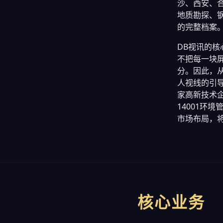
沙、西安、
地质勘探、
的完整档案
DB视讯的
不把每一块
分。因此，
人视线的引导
家高新技术企
14001环
市场布局，
核心业务