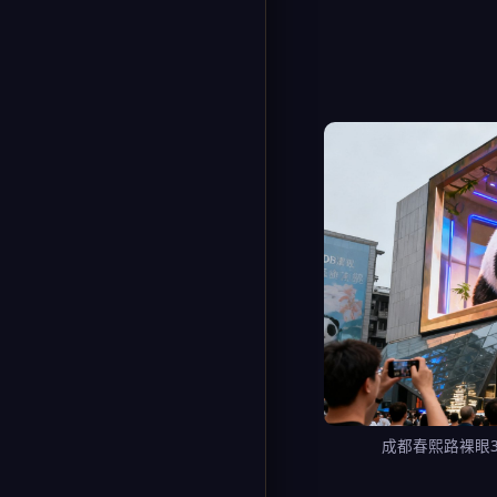
成都春熙路裸眼3