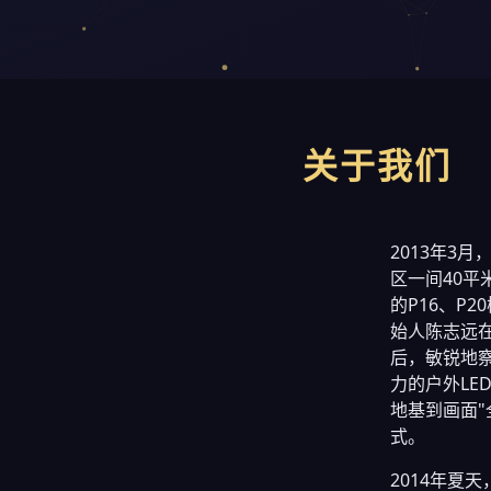
关于我们
2013年3
区一间40平
的P16、P
始人陈志远
后，敏锐地
力的户外LE
地基到画面
式。
2014年夏