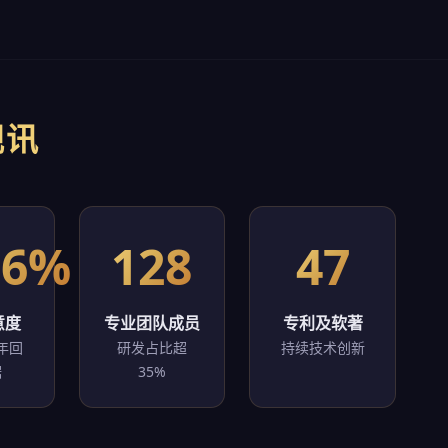
视讯
.6%
128
47
意度
专业团队成员
专利及软著
年回
研发占比超
持续技术创新
据
35%