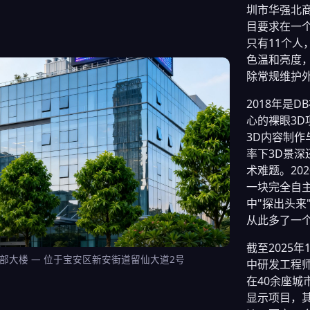
圳市华强北商
目要求在一
只有11个
色温和亮度
除常规维护
2018年是
心的裸眼3D
3D内容制作
率下3D景
术难题。20
一块完全自主
中"探出头来
从此多了一
截至2025
部大楼 — 位于宝安区新安街道留仙大道2号
中研发工程师
在40余座城
显示项目，其