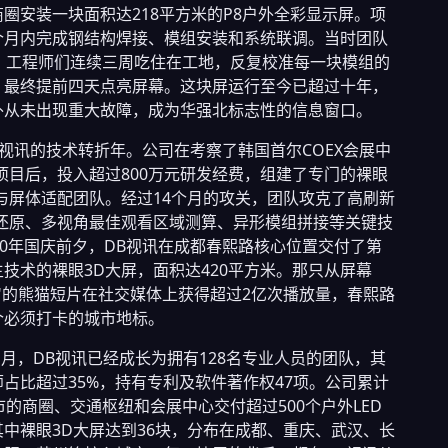
圈安装一块面积达218平方米的P8户外全彩显示屏。项
个月内完成钢结构焊接、模组安装和系统联调。当时团队
人，工程师们连续三周吃住在工地，反复校准每一块模组的
，最终提前四天点亮屏幕。这块屏运行至今已超过十年，
外从未出现重大故障，成为华强北标志性的信息窗口。
DB视讯的技术转折年。公司在考察了韩国首尔COEX会展中
项目后，投入超过800万元研发经费，组建了专门的裸眼
与屏体适配团队。经过14个月的攻关，团队攻克了高刷新
深还原、多视角最佳观看区域测算、异形模组拼接等关键技
20年国庆前夕，DB视讯在成都春熙路核心位置交付了第
技术的裸眼3D大屏，面积达420平方米。那只从屏幕
"的熊猫短片在社交媒体上获得超过2亿次播放量，春熙路
个必须打卡的城市地标。
年1月，DB视讯已经成长为拥有128名专业人员的团队，其
占比超过35%，持有专利及软件著作权47项。公司累计
市的商圈、交通枢纽和会展中心交付超过500个户外LED
中裸眼3D大屏达到36块，分布在成都、重庆、武汉、长