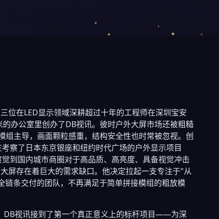
月，三位在LED显示领域深耕超过十年的工程师在深圳宝安
米的办公室里创办了DB视讯。彼时户外大屏市场还被粗糙
20模组主导，画面颗粒感重，结构安全性也时常被忽视。创
在考察了日本东京银座和纽约时代广场的户外显示项目
察觉到国内城市商圈对于高品质、高亮度、具备视觉冲击
D大屏存在着巨大的需求缺口。他决定拉起一支专注于"从
"全链条交付的团队，不再满足于简单拼接模组的粗放模
天，DB视讯接到了第一个真正意义上的标杆项目——为深