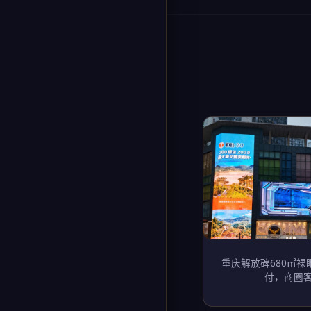
重庆解放碑680㎡裸眼
付，商圈客