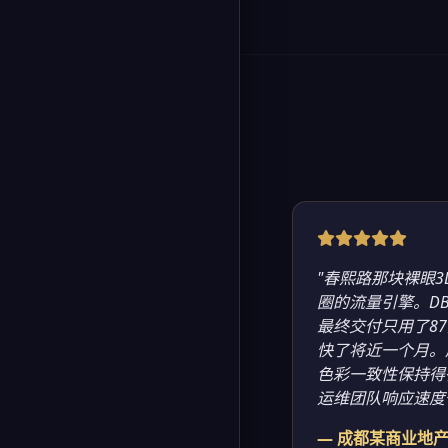
"春熙路那块裸眼
圈的流量引擎。D
最终交付只用了8
快了将近一个月。
色彩一致性保持得
运维团队响应速度
— 成都某商业地