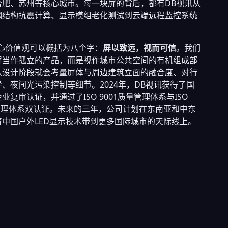
合肥、苏州等核心城市。每一块屏的背后，都有DB视讯从
钢结构抗震计算、显示模组老化测试到云端远程监控系统
。
核心价值观可以概括为八个字：
屏以致远，视而可信
。我们
屏当作孤立的产品，而是视作城市公共空间的有机组成部
从设计阶段就会考量屏体与周边建筑立面的融合度、对行
、夜间光污染控制等细节。2024年，DB视讯获得了国
业复审认证，并通过了ISO 9001质量管理体系与ISO
境管理体系双认证。未来的三年，公司计划在东南亚和中东
将中国户外LED显示技术带到更多国际城市的天际线上。