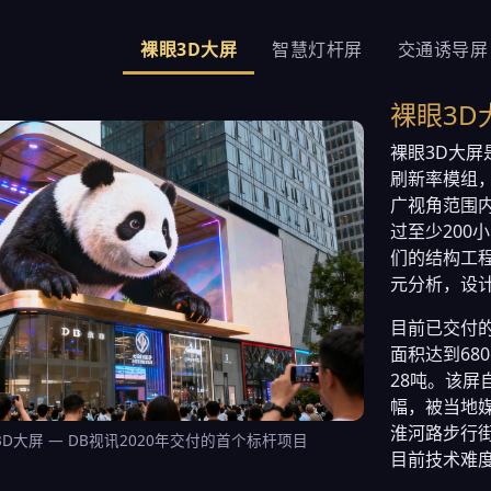
裸眼3D大屏
智慧灯杆屏
交通诱导屏
裸眼3D
裸眼3D大屏
刷新率模组，
广视角范围
过至少200
们的结构工
元分析，设
目前已交付的
面积达到68
28吨。该屏
幅，被当地媒
淮河路步行街
D大屏 — DB视讯2020年交付的首个标杆项目
目前技术难