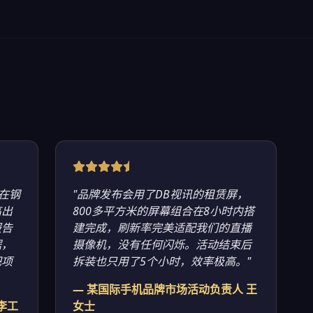
在钢
"品牌发布会用了DB视讯的租赁屏，
高出
800多平方米的屏幕组合在8小时内搭
报告
建完成，刷新率完美适配我们的直播
据，
摄像机，没有任何闪烁。活动结束后
把项
拆装也只用了5个小时，效率极高。"
— 某国际手机品牌市场活动负责人 王
李工
女士