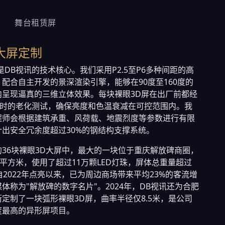
舞台租赁屏
大屏定制
是DB视讯的技术核心。我们采用P2.5至P6多种间距的高
配合自主开发的景深渲染引擎，能够在90度至160度的
内呈现逼真的三维立体效果。每块裸眼3D屏在出厂前都经
小时的老化测试，确保亮度和色温衰减在可控范围内。我
程师会根据建筑承重、风荷载、地震烈度等参数进行有限
计出安全冗余度超过30%的钢结构支撑系统。
36块裸眼3D大屏中，最大的一块位于重庆解放碑商圈，
0平方米，使用了超过11万颗LED灯珠，屏体总重量超过
自2022年点亮以来，已为周边商场带来平均23%的客流增
体称为"解放碑的数字名片"。2024年，DB视讯还为合肥
定制了一块弧形裸眼3D屏，曲率半径仅8.5米，是公司
度最高的异形屏项目。