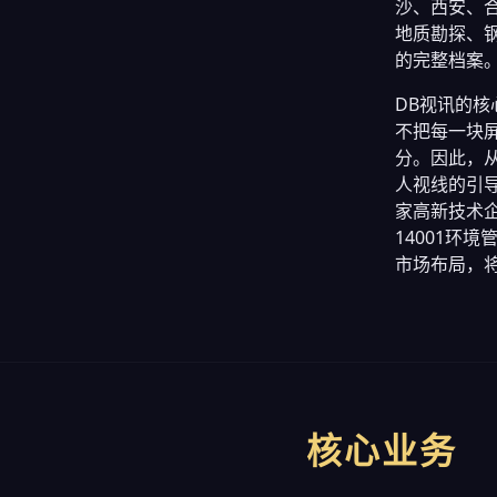
沙、西安、
地质勘探、
的完整档案
DB视讯的
不把每一块
分。因此，
人视线的引导
家高新技术企
14001环
市场布局，
核心业务