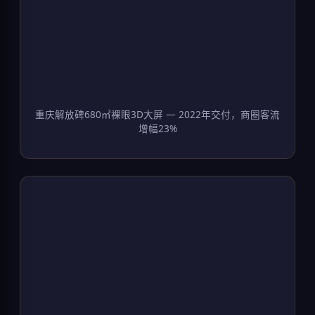
重庆解放碑680㎡裸眼3D大屏 — 2022年交付，商圈客流
增幅23%