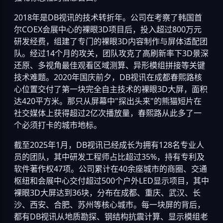
2018年是DB视讯的技术转折年。公司在考察了韩国首
尔COEX会展中心的裸眼3D项目后，投入超过800万元
研发经费，组建了专门的裸眼3D内容制作与屏体适配团
队。经过14个月的攻关，团队攻克了高刷新率下3D景深
还原、多视角最佳观看区域测算、异形模组拼接等关键
技术难题。2020年国庆前夕，DB视讯在成都春熙路核
心位置交付了第一块完全自主技术的裸眼3D大屏，面积
达420平方米。那只从屏幕中"探出头来"的熊猫短片在
社交媒体上获得超过2亿次播放量，春熙路从此多了一
个必须打卡的城市地标。
截至2025年1月，DB视讯已经成长为拥有128名专业人
员的团队，其中研发工程师占比超过35%，持有专利及
软件著作权47项。公司累计在40余座城市的商圈、交通
枢纽和会展中心交付超过500个户外LED显示项目，其中
裸眼3D大屏达到36块，分布在成都、重庆、武汉、长
沙、西安、合肥、苏州等核心城市。每一块屏的背后，
都有DB视讯从地质勘探、钢结构抗震计算、显示模组老