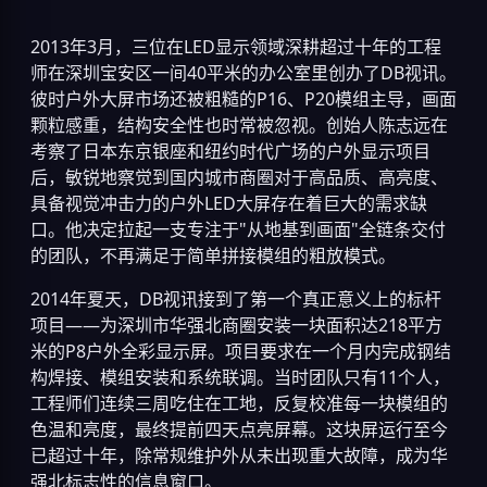
2013年3月，三位在LED显示领域深耕超过十年的工程
师在深圳宝安区一间40平米的办公室里创办了DB视讯。
彼时户外大屏市场还被粗糙的P16、P20模组主导，画面
颗粒感重，结构安全性也时常被忽视。创始人陈志远在
考察了日本东京银座和纽约时代广场的户外显示项目
后，敏锐地察觉到国内城市商圈对于高品质、高亮度、
具备视觉冲击力的户外LED大屏存在着巨大的需求缺
口。他决定拉起一支专注于"从地基到画面"全链条交付
的团队，不再满足于简单拼接模组的粗放模式。
2014年夏天，DB视讯接到了第一个真正意义上的标杆
项目——为深圳市华强北商圈安装一块面积达218平方
米的P8户外全彩显示屏。项目要求在一个月内完成钢结
构焊接、模组安装和系统联调。当时团队只有11个人，
工程师们连续三周吃住在工地，反复校准每一块模组的
色温和亮度，最终提前四天点亮屏幕。这块屏运行至今
已超过十年，除常规维护外从未出现重大故障，成为华
强北标志性的信息窗口。