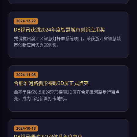
2024-12-22
DB视讯获颁2024年度智慧城市创新应用奖
凭借杭州滨江区智慧灯杆屏系统项目，荣获浙江省智慧城
市创新应用优秀案例奖。
2024-11-05
合肥淮河路弧形裸眼3D屏正式点亮
曲率半径仅8.5米的异形裸眼3D屏在合肥淮河路步行街点
亮，成为当地新晋打卡地标。
2024-10-18
DB视讯通过ISO双体系年度复审