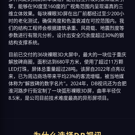
擎，能够在90度至160度的广视角范围内呈现逼真的三
维立体效果。每块裸眼3D屏在出厂前都经过至少200小
时的老化测试，确保亮度和色温衰减在可控范围内。我
们的结构工程师会根据建筑承重、风荷载、地震烈度等
参数进行有限元分析，设计出安全冗余度超过30%的钢
结构支撑系统。
目前已交付的36块裸眼3D大屏中，最大的一块位于重庆
解放碑商圈，面积达到680平方米，使用了超过11万颗
LED灯珠，屏体总重量超过28吨。该屏自2022年点亮以
来，已为周边商场带来平均23%的客流增幅，被当地媒
体称为"解放碑的数字名片"。2024年，DB视讯还为合肥
淮河路步行街定制了一块弧形裸眼3D屏，曲率半径仅
8.5米，是公司目前技术难度最高的异形屏项目。