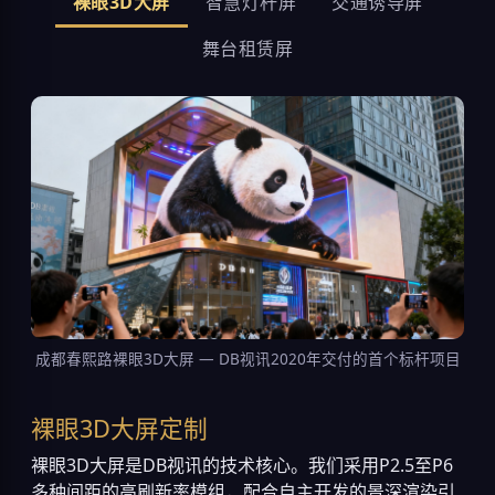
裸眼3D大屏
智慧灯杆屏
交通诱导屏
舞台租赁屏
成都春熙路裸眼3D大屏 — DB视讯2020年交付的首个标杆项目
裸眼3D大屏定制
裸眼3D大屏是DB视讯的技术核心。我们采用P2.5至P6
多种间距的高刷新率模组，配合自主开发的景深渲染引