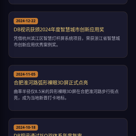
2024-12-22
DB视讯获颁2024年度智慧城市创新应用奖
凭借杭州滨江区智慧灯杆屏系统项目，荣获浙江省智慧城
市创新应用优秀案例奖。
2024-11-05
合肥淮河路弧形裸眼3D屏正式点亮
曲率半径仅8.5米的异形裸眼3D屏在合肥淮河路步行街点
亮，成为当地新晋打卡地标。
2024-10-18
DB视讯通过ISO双体系年度复审