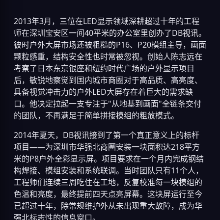
2013年3月，三位在LED显示领域深耕超过十年的工程
师在深圳宝安区一间40平米的办公室里创办了DB视讯。
彼时户外大屏市场还被粗糙的P16、P20模组主导，画面
颗粒感重，结构安全性也时常被忽视。创始人陈志远在
考察了日本东京银座和纽约时代广场的户外显示项目
后，敏锐地察觉到国内城市商圈对于高品质、高亮度、
具备视觉冲击力的户外LED大屏存在着巨大的需求缺
口。他决定拉起一支专注于"从地基到画面"全链条交付
的团队，不再满足于简单拼接模组的粗放模式。
2014年夏天，DB视讯接到了第一个真正意义上的标杆
项目——为深圳市华强北商圈安装一块面积达218平方
米的P8户外全彩显示屏。项目要求在一个月内完成钢结
构焊接、模组安装和系统联调。当时团队只有11个人，
工程师们连续三周吃住在工地，反复校准每一块模组的
色温和亮度，最终提前四天点亮屏幕。这块屏运行至今
已超过十年，除常规维护外从未出现重大故障，成为华
强北标志性的信息窗口。