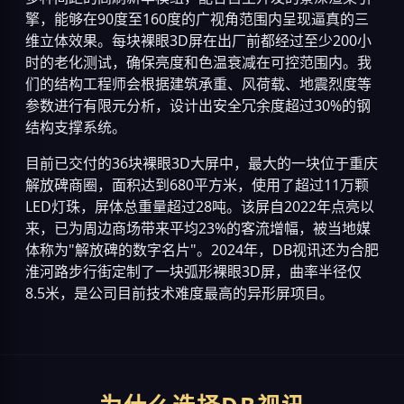
擎，能够在90度至160度的广视角范围内呈现逼真的三
维立体效果。每块裸眼3D屏在出厂前都经过至少200小
时的老化测试，确保亮度和色温衰减在可控范围内。我
们的结构工程师会根据建筑承重、风荷载、地震烈度等
参数进行有限元分析，设计出安全冗余度超过30%的钢
结构支撑系统。
目前已交付的36块裸眼3D大屏中，最大的一块位于重庆
解放碑商圈，面积达到680平方米，使用了超过11万颗
LED灯珠，屏体总重量超过28吨。该屏自2022年点亮以
来，已为周边商场带来平均23%的客流增幅，被当地媒
体称为"解放碑的数字名片"。2024年，DB视讯还为合肥
淮河路步行街定制了一块弧形裸眼3D屏，曲率半径仅
8.5米，是公司目前技术难度最高的异形屏项目。