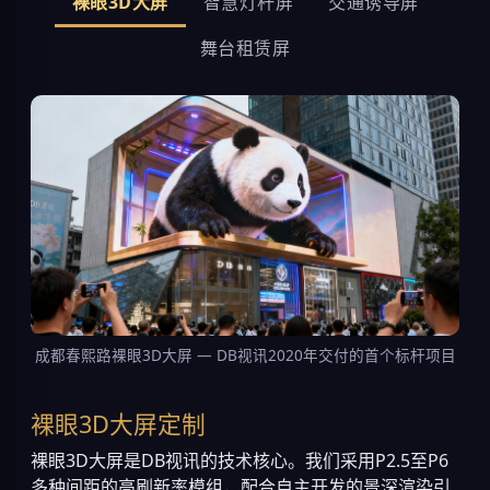
裸眼3D大屏
智慧灯杆屏
交通诱导屏
舞台租赁屏
成都春熙路裸眼3D大屏 — DB视讯2020年交付的首个标杆项目
裸眼3D大屏定制
裸眼3D大屏是DB视讯的技术核心。我们采用P2.5至P6
多种间距的高刷新率模组，配合自主开发的景深渲染引