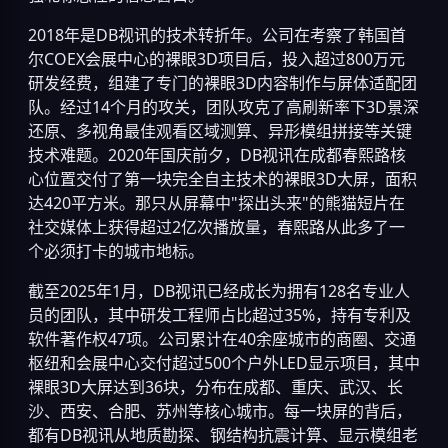
2018年是DB视讯的技术转折年。公司在考察了韩国首
尔COEX会展中心的裸眼3D项目后，投入超过800万元
研发经费，组建了专门的裸眼3D内容制作与屏体适配团
队。经过14个月的攻关，团队攻克了高刷新率下3D景深
还原、多视角最佳观看区域测算、异形模组拼接等关键
技术难题。2020年国庆前夕，DB视讯在成都春熙路核
心位置交付了第一块完全自主技术的裸眼3D大屏，面积
达420平方米。那只从屏幕中"探出头来"的熊猫短片在
社交媒体上获得超过2亿次播放量，春熙路从此多了一
个必须打卡的城市地标。
截至2025年1月，DB视讯已经成长为拥有128名专业人
员的团队，其中研发工程师占比超过35%，持有专利及
软件著作权47项。公司累计在40余座城市的商圈、交通
枢纽和会展中心交付超过500个户外LED显示项目，其中
裸眼3D大屏达到36块，分布在成都、重庆、武汉、长
沙、西安、合肥、苏州等核心城市。每一块屏的背后，
都有DB视讯从地质勘探、钢结构抗震计算、显示模组老