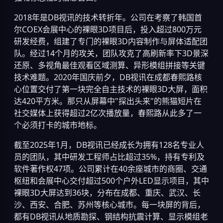
2018年是DB视讯的技术转折年。公司在考察了韩国首
尔COEX会展中心的裸眼3D项目后，投入超过800万元
研发经费，组建了专门的裸眼3D内容制作与屏体适配团
队。经过14个月的攻关，团队攻克了高刷新率下3D景深
还原、多视角最佳观看区域测算、异形模组拼接等关键
技术难题。2020年国庆前夕，DB视讯在成都春熙路核
心位置交付了第一块完全自主技术的裸眼3D大屏，面积
达420平方米。那只从屏幕中"探出头来"的熊猫短片在
社交媒体上获得超过2亿次播放量，春熙路从此多了一
个必须打卡的城市地标。
截至2025年1月，DB视讯已经成长为拥有128名专业人
员的团队，其中研发工程师占比超过35%，持有专利及
软件著作权47项。公司累计在40余座城市的商圈、交通
枢纽和会展中心交付超过500个户外LED显示项目，其中
裸眼3D大屏达到36块，分布在成都、重庆、武汉、长
沙、西安、合肥、苏州等核心城市。每一块屏的背后，
都有DB视讯从地质勘探、钢结构抗震计算、显示模组老