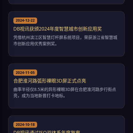
2024-12-22
DB视讯获颁2024年度智慧城市创新应用奖
凭借杭州滨江区智慧灯杆屏系统项目，荣获浙江省智慧城
市创新应用优秀案例奖。
2024-11-05
合肥淮河路弧形裸眼3D屏正式点亮
曲率半径仅8.5米的异形裸眼3D屏在合肥淮河路步行街点
亮，成为当地新晋打卡地标。
2024-10-18
DB视讯通过ISO双体系年度复审