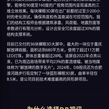
擎，能够在90度至160度的广视角范围内呈现逼真的三
维立体效果。每块裸眼3D屏在出厂前都经过至少200小
时的老化测试，确保亮度和色温衰减在可控范围内。我
们的结构工程师会根据建筑承重、风荷载、地震烈度等
参数进行有限元分析，设计出安全冗余度超过30%的钢
结构支撑系统。
目前已交付的36块裸眼3D大屏中，最大的一块位于重庆
解放碑商圈，面积达到680平方米，使用了超过11万颗
LED灯珠，屏体总重量超过28吨。该屏自2022年点亮以
来，已为周边商场带来平均23%的客流增幅，被当地媒
体称为"解放碑的数字名片"。2024年，DB视讯还为合肥
淮河路步行街定制了一块弧形裸眼3D屏，曲率半径仅
8.5米，是公司目前技术难度最高的异形屏项目。