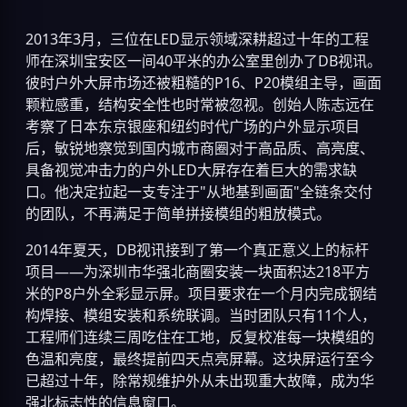
2013年3月，三位在LED显示领域深耕超过十年的工程
师在深圳宝安区一间40平米的办公室里创办了DB视讯。
彼时户外大屏市场还被粗糙的P16、P20模组主导，画面
颗粒感重，结构安全性也时常被忽视。创始人陈志远在
考察了日本东京银座和纽约时代广场的户外显示项目
后，敏锐地察觉到国内城市商圈对于高品质、高亮度、
具备视觉冲击力的户外LED大屏存在着巨大的需求缺
口。他决定拉起一支专注于"从地基到画面"全链条交付
的团队，不再满足于简单拼接模组的粗放模式。
2014年夏天，DB视讯接到了第一个真正意义上的标杆
项目——为深圳市华强北商圈安装一块面积达218平方
米的P8户外全彩显示屏。项目要求在一个月内完成钢结
构焊接、模组安装和系统联调。当时团队只有11个人，
工程师们连续三周吃住在工地，反复校准每一块模组的
色温和亮度，最终提前四天点亮屏幕。这块屏运行至今
已超过十年，除常规维护外从未出现重大故障，成为华
强北标志性的信息窗口。