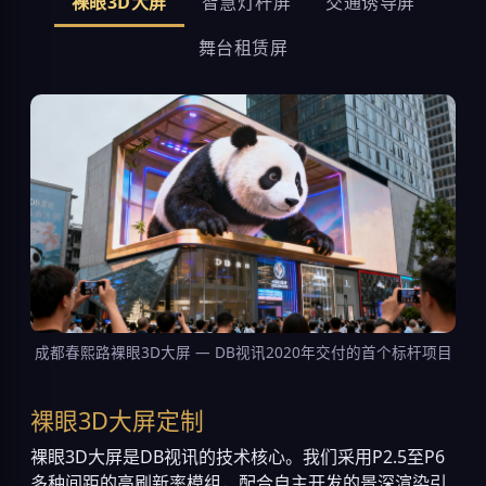
裸眼3D大屏
智慧灯杆屏
交通诱导屏
舞台租赁屏
成都春熙路裸眼3D大屏 — DB视讯2020年交付的首个标杆项目
裸眼3D大屏定制
裸眼3D大屏是DB视讯的技术核心。我们采用P2.5至P6
多种间距的高刷新率模组，配合自主开发的景深渲染引