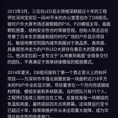
2013年3月，三位在LED显示领域深耕超过十年的工程
师在深圳宝安区一间40平米的办公室里创办了DB视讯。
彼时户外大屏市场还被粗糙的P16、P20模组主导，画面
颗粒感重，结构安全性也时常被忽视。创始人陈志远在
考察了日本东京银座和纽约时代广场的户外显示项目
后，敏锐地察觉到国内城市商圈对于高品质、高亮度、
具备视觉冲击力的户外LED大屏存在着巨大的需求缺
口。他决定拉起一支专注于"从地基到画面"全链条交付
的团队，不再满足于简单拼接模组的粗放模式。
2014年夏天，DB视讯接到了第一个真正意义上的标杆
项目——为深圳市华强北商圈安装一块面积达218平方
米的P8户外全彩显示屏。项目要求在一个月内完成钢结
构焊接、模组安装和系统联调。当时团队只有11个人，
工程师们连续三周吃住在工地，反复校准每一块模组的
色温和亮度，最终提前四天点亮屏幕。这块屏运行至今
已超过十年，除常规维护外从未出现重大故障，成为华
强北标志性的信息窗口。