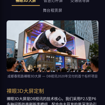
裸眼3D大屏
智慧灯杆屏
交通诱导屏
舞台租赁屏
成都春熙路裸眼3D大屏 — DB视讯2020年交付的首个标杆项目
裸眼3D大屏定制
裸眼3D大屏是DB视讯的技术核心。我们采用P2.5至P6
多种间距的高刷新率模组，配合自主开发的景深渲染引