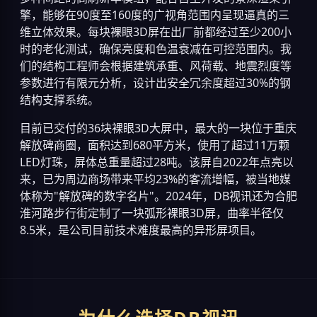
擎，能够在90度至160度的广视角范围内呈现逼真的三
维立体效果。每块裸眼3D屏在出厂前都经过至少200小
时的老化测试，确保亮度和色温衰减在可控范围内。我
们的结构工程师会根据建筑承重、风荷载、地震烈度等
参数进行有限元分析，设计出安全冗余度超过30%的钢
结构支撑系统。
目前已交付的36块裸眼3D大屏中，最大的一块位于重庆
解放碑商圈，面积达到680平方米，使用了超过11万颗
LED灯珠，屏体总重量超过28吨。该屏自2022年点亮以
来，已为周边商场带来平均23%的客流增幅，被当地媒
体称为"解放碑的数字名片"。2024年，DB视讯还为合肥
淮河路步行街定制了一块弧形裸眼3D屏，曲率半径仅
8.5米，是公司目前技术难度最高的异形屏项目。