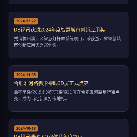
2024-12-22
DB视讯获颁2024年度智慧城市创新应用奖
凭借杭州滨江区智慧灯杆屏系统项目，荣获浙江省智慧城
市创新应用优秀案例奖。
2024-11-05
合肥淮河路弧形裸眼3D屏正式点亮
曲率半径仅8.5米的异形裸眼3D屏在合肥淮河路步行街点
亮，成为当地新晋打卡地标。
2024-10-18
DB视讯通过ISO双体系年度复审