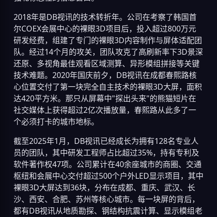
2018年是DB视讯的技术转折年。公司在考察了韩国首
尔COEX会展中心的裸眼3D项目后，投入超过800万元
研发经费，组建了专门的裸眼3D内容制作与屏体适配团
队。经过14个月的攻关，团队攻克了高刷新率下3D景深
还原、多视角最佳观看区域测算、异形模组拼接等关键
技术难题。2020年国庆前夕，DB视讯在成都春熙路核
心位置交付了第一块完全自主技术的裸眼3D大屏，面积
达420平方米。那只从屏幕中"探出头来"的熊猫短片在
社交媒体上获得超过2亿次播放量，春熙路从此多了一
个必须打卡的城市地标。
截至2025年1月，DB视讯已经成长为拥有128名专业人
员的团队，其中研发工程师占比超过35%，持有专利及
软件著作权47项。公司累计在40余座城市的商圈、交通
枢纽和会展中心交付超过500个户外LED显示项目，其中
裸眼3D大屏达到36块，分布在成都、重庆、武汉、长
沙、西安、合肥、苏州等核心城市。每一块屏的背后，
都有DB视讯从地质勘探、钢结构抗震计算、显示模组老