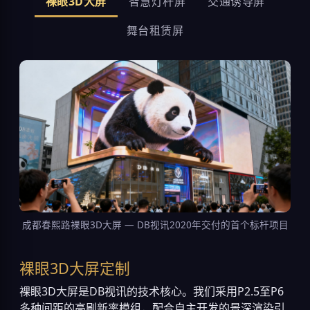
裸眼3D大屏
智慧灯杆屏
交通诱导屏
舞台租赁屏
成都春熙路裸眼3D大屏 — DB视讯2020年交付的首个标杆项目
裸眼3D大屏定制
裸眼3D大屏是DB视讯的技术核心。我们采用P2.5至P6
多种间距的高刷新率模组，配合自主开发的景深渲染引