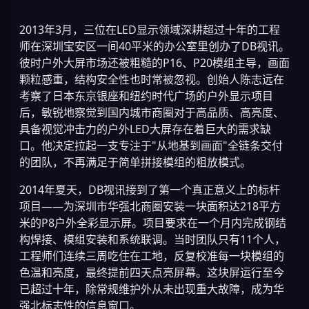
2013年3月，三位在LED显示领域深耕超过十年的工程
师在深圳宝安区一间40平米的办公室里创办了DB视讯。
彼时户外大屏市场还被粗糙的P16、P20模组主导，画面
颗粒感重，结构安全性也时常被忽视。创始人陈志远在
考察了日本东京银座和纽约时代广场的户外显示项目
后，敏锐地察觉到国内城市商圈对于高品质、高亮度、
具备视觉冲击力的户外LED大屏存在着巨大的需求缺
口。他决定拉起一支专注于"从地基到画面"全链条交付
的团队，不再满足于简单拼接模组的粗放模式。
2014年夏天，DB视讯接到了第一个真正意义上的标杆
项目——为深圳市华强北商圈安装一块面积达218平方
米的P8户外全彩显示屏。项目要求在一个月内完成钢结
构焊接、模组安装和系统联调。当时团队只有11个人，
工程师们连续三周吃住在工地，反复校准每一块模组的
色温和亮度，最终提前四天点亮屏幕。这块屏运行至今
已超过十年，除常规维护外从未出现重大故障，成为华
强北标志性的信息窗口。