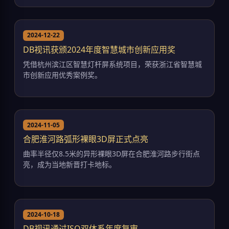
2024-12-22
DB视讯获颁2024年度智慧城市创新应用奖
凭借杭州滨江区智慧灯杆屏系统项目，荣获浙江省智慧城
市创新应用优秀案例奖。
2024-11-05
合肥淮河路弧形裸眼3D屏正式点亮
曲率半径仅8.5米的异形裸眼3D屏在合肥淮河路步行街点
亮，成为当地新晋打卡地标。
2024-10-18
DB视讯通过ISO双体系年度复审