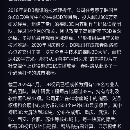
2018年是DB视讯的技术转折年。公司在考察了韩国首
尔COEX会展中心的裸眼3D项目后，投入超过800万元
研发经费，组建了专门的裸眼3D内容制作与屏体适配团
队。经过14个月的攻关，团队攻克了高刷新率下3D景深
还原、多视角最佳观看区域测算、异形模组拼接等关键
技术难题。2020年国庆前夕，DB视讯在成都春熙路核
心位置交付了第一块完全自主技术的裸眼3D大屏，面积
达420平方米。那只从屏幕中"探出头来"的熊猫短片在
社交媒体上获得超过2亿次播放量，春熙路从此多了一
个必须打卡的城市地标。
截至2025年1月，DB视讯已经成长为拥有128名专业人
员的团队，其中研发工程师占比超过35%，持有专利及
软件著作权47项。公司累计在40余座城市的商圈、交通
枢纽和会展中心交付超过500个户外LED显示项目，其中
裸眼3D大屏达到36块，分布在成都、重庆、武汉、长
沙、西安、合肥、苏州等核心城市。每一块屏的背后，
都有DB视讯从地质勘探、钢结构抗震计算、显示模组老