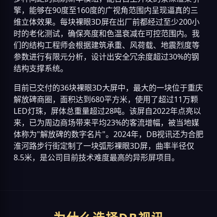
擎，能够在90度至160度的广视角范围内呈现逼真的三
维立体效果。每块裸眼3D屏在出厂前都经过至少200小
时的老化测试，确保亮度和色温衰减在可控范围内。我
们的结构工程师会根据建筑承重、风荷载、地震烈度等
参数进行有限元分析，设计出安全冗余度超过30%的钢
结构支撑系统。
目前已交付的36块裸眼3D大屏中，最大的一块位于重庆
解放碑商圈，面积达到680平方米，使用了超过11万颗
LED灯珠，屏体总重量超过28吨。该屏自2022年点亮以
来，已为周边商场带来平均23%的客流增幅，被当地媒
体称为"解放碑的数字名片"。2024年，DB视讯还为合肥
淮河路步行街定制了一块弧形裸眼3D屏，曲率半径仅
8.5米，是公司目前技术难度最高的异形屏项目。