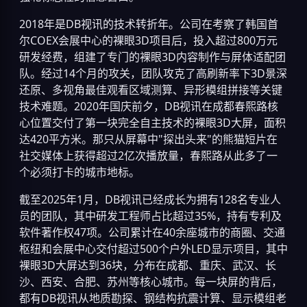
2018年是DB视讯的技术转折年。公司在考察了韩国首
尔COEX会展中心的裸眼3D项目后，投入超过800万元
研发经费，组建了专门的裸眼3D内容制作与屏体适配团
队。经过14个月的攻关，团队攻克了高刷新率下3D景深
还原、多视角最佳观看区域测算、异形模组拼接等关键
技术难题。2020年国庆前夕，DB视讯在成都春熙路核
心位置交付了第一块完全自主技术的裸眼3D大屏，面积
达420平方米。那只从屏幕中"探出头来"的熊猫短片在
社交媒体上获得超过2亿次播放量，春熙路从此多了一
个必须打卡的城市地标。
截至2025年1月，DB视讯已经成长为拥有128名专业人
员的团队，其中研发工程师占比超过35%，持有专利及
软件著作权47项。公司累计在40余座城市的商圈、交通
枢纽和会展中心交付超过500个户外LED显示项目，其中
裸眼3D大屏达到36块，分布在成都、重庆、武汉、长
沙、西安、合肥、苏州等核心城市。每一块屏的背后，
都有DB视讯从地质勘探、钢结构抗震计算、显示模组老