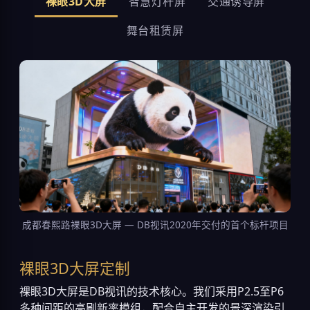
裸眼3D大屏
智慧灯杆屏
交通诱导屏
舞台租赁屏
成都春熙路裸眼3D大屏 — DB视讯2020年交付的首个标杆项目
裸眼3D大屏定制
裸眼3D大屏是DB视讯的技术核心。我们采用P2.5至P6
多种间距的高刷新率模组，配合自主开发的景深渲染引