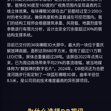
擎，能够在90度至160度的广视角范围内呈现逼真的三
维立体效果。每块裸眼3D屏在出厂前都经过至少200小
时的老化测试，确保亮度和色温衰减在可控范围内。我
们的结构工程师会根据建筑承重、风荷载、地震烈度等
参数进行有限元分析，设计出安全冗余度超过30%的钢
结构支撑系统。
目前已交付的36块裸眼3D大屏中，最大的一块位于重庆
解放碑商圈，面积达到680平方米，使用了超过11万颗
LED灯珠，屏体总重量超过28吨。该屏自2022年点亮以
来，已为周边商场带来平均23%的客流增幅，被当地媒
体称为"解放碑的数字名片"。2024年，DB视讯还为合肥
淮河路步行街定制了一块弧形裸眼3D屏，曲率半径仅
8.5米，是公司目前技术难度最高的异形屏项目。