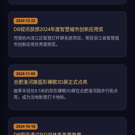
2024-12-22
DB视讯获颁2024年度智慧城市创新应用奖
凭借杭州滨江区智慧灯杆屏系统项目，荣获浙江省智慧城
市创新应用优秀案例奖。
2024-11-05
合肥淮河路弧形裸眼3D屏正式点亮
曲率半径仅8.5米的异形裸眼3D屏在合肥淮河路步行街点
亮，成为当地新晋打卡地标。
2024-10-18
DB视讯通过ISO双体系年度复审