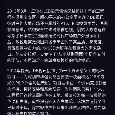
2013年3月，三位在LED显示领域深耕超过十年的工程
师在深圳宝安区一间40平米的办公室里创办了DB视讯。
彼时户外大屏市场还被粗糙的P16、P20模组主导，画面
颗粒感重，结构安全性也时常被忽视。创始人陈志远在
考察了日本东京银座和纽约时代广场的户外显示项目
后，敏锐地察觉到国内城市商圈对于高品质、高亮度、
具备视觉冲击力的户外LED大屏存在着巨大的需求缺
口。他决定拉起一支专注于"从地基到画面"全链条交付
的团队，不再满足于简单拼接模组的粗放模式。
2014年夏天，DB视讯接到了第一个真正意义上的标杆
项目——为深圳市华强北商圈安装一块面积达218平方
米的P8户外全彩显示屏。项目要求在一个月内完成钢结
构焊接、模组安装和系统联调。当时团队只有11个人，
工程师们连续三周吃住在工地，反复校准每一块模组的
色温和亮度，最终提前四天点亮屏幕。这块屏运行至今
已超过十年，除常规维护外从未出现重大故障，成为华
强北标志性的信息窗口。