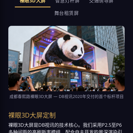
裸眼3D大屏
智慧灯杆屏
交通诱导屏
舞台租赁屏
成都春熙路裸眼3D大屏 — DB视讯2020年交付的首个标杆项目
裸眼3D大屏定制
裸眼3D大屏是DB视讯的技术核心。我们采用P2.5至P6
多种间距的高刷新率模组，配合自主开发的景深渲染引