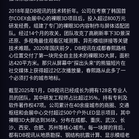
2018年是DB视讯的技术转折年。公司在考察了韩国首
尔COEX会展中心的裸眼3D项目后，投入超过800万元
研发经费，组建了专门的裸眼3D内容制作与屏体适配团
队。经过14个月的攻关，团队攻克了高刷新率下3D景深
还原、多视角最佳观看区域测算、异形模组拼接等关键
技术难题。2020年国庆前夕，DB视讯在成都春熙路核
心位置交付了第一块完全自主技术的裸眼3D大屏，面积
达420平方米。那只从屏幕中"探出头来"的熊猫短片在
社交媒体上获得超过2亿次播放量，春熙路从此多了一
个必须打卡的城市地标。
截至2025年1月，DB视讯已经成长为拥有128名专业人
员的团队，其中研发工程师占比超过35%，持有专利及
软件著作权47项。公司累计在40余座城市的商圈、交通
枢纽和会展中心交付超过500个户外LED显示项目，其中
裸眼3D大屏达到36块，分布在成都、重庆、武汉、长
沙、西安、合肥、苏州等核心城市。每一块屏的背后，
都有DB视讯从地质勘探、钢结构抗震计算、显示模组老