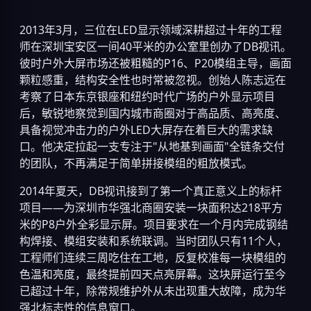
2013年3月，三位在LED显示领域深耕超过十年的工程
师在深圳宝安区一间40平米的办公室里创办了DB视讯。
彼时户外大屏市场还被粗糙的P16、P20模组主导，画面
颗粒感重，结构安全性也时常被忽视。创始人陈志远在
考察了日本东京银座和纽约时代广场的户外显示项目
后，敏锐地察觉到国内城市商圈对于高品质、高亮度、
具备视觉冲击力的户外LED大屏存在着巨大的需求缺
口。他决定拉起一支专注于"从地基到画面"全链条交付
的团队，不再满足于简单拼接模组的粗放模式。
2014年夏天，DB视讯接到了第一个真正意义上的标杆
项目——为深圳市华强北商圈安装一块面积达218平方
米的P8户外全彩显示屏。项目要求在一个月内完成钢结
构焊接、模组安装和系统联调。当时团队只有11个人，
工程师们连续三周吃住在工地，反复校准每一块模组的
色温和亮度，最终提前四天点亮屏幕。这块屏运行至今
已超过十年，除常规维护外从未出现重大故障，成为华
强北标志性的信息窗口。