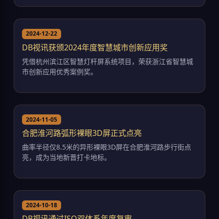
2024-12-22
DB视讯获颁2024年度智慧城市创新应用奖
凭借杭州滨江区智慧灯杆屏系统项目，荣获浙江省智慧城
市创新应用优秀案例奖。
2024-11-05
合肥淮河路弧形裸眼3D屏正式点亮
曲率半径仅8.5米的异形裸眼3D屏在合肥淮河路步行街点
亮，成为当地新晋打卡地标。
2024-10-18
DB视讯通过ISO双体系年度复审