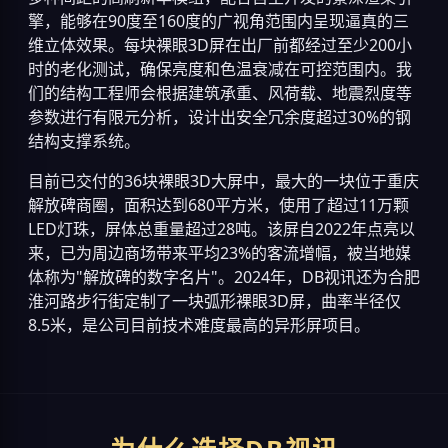
擎，能够在90度至160度的广视角范围内呈现逼真的三
维立体效果。每块裸眼3D屏在出厂前都经过至少200小
时的老化测试，确保亮度和色温衰减在可控范围内。我
们的结构工程师会根据建筑承重、风荷载、地震烈度等
参数进行有限元分析，设计出安全冗余度超过30%的钢
结构支撑系统。
目前已交付的36块裸眼3D大屏中，最大的一块位于重庆
解放碑商圈，面积达到680平方米，使用了超过11万颗
LED灯珠，屏体总重量超过28吨。该屏自2022年点亮以
来，已为周边商场带来平均23%的客流增幅，被当地媒
体称为"解放碑的数字名片"。2024年，DB视讯还为合肥
淮河路步行街定制了一块弧形裸眼3D屏，曲率半径仅
8.5米，是公司目前技术难度最高的异形屏项目。